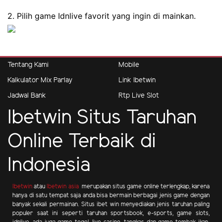
2. Pilih game Idnlive favorit yang ingin di mainkan.
Tentang Kami
Mobile
Kalkulator Mix Parlay
Link Ibetwin
Jadwal Bank
Rtp Live Slot
Ibetwin Situs Taruhan
Online Terbaik di
Indonesia
Ibetwin
atau
Ibetwin asia
merupakan situs game online terlengkap, karena
hanya di satu tempat saja anda bisa bermain berbagai jenis game dengan
banyak sekali permainan. Situs ibet win menyediakan jenis taruhan paling
populer saat ini seperti taruhan sportsbook, e-sports, game slots,