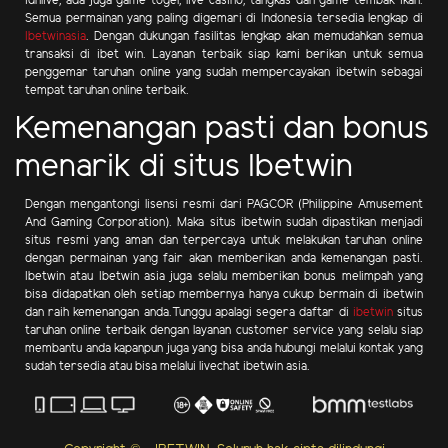
idnlive, ada juga game togel, live casino, tangkas dan game tembak ikan.
Semua permainan yang paling digemari di Indonesia tersedia lengkap di
Ibetwinasia
. Dengan dukungan fasilitas lengkap akan memudahkan semua
transaksi di ibet win. Layanan terbaik siap kami berikan untuk semua
penggemar taruhan online yang sudah mempercayakan ibetwin sebagai
tempat taruhan online terbaik.
Kemenangan pasti dan bonus
menarik di situs Ibetwin
Dengan mengantongi lisensi resmi dari PAGCOR (Philippine Amusement
And Gaming Corporation). Maka situs ibetwin sudah dipastikan menjadi
situs resmi yang aman dan terpercaya untuk melakukan taruhan online
dengan permainan yang fair akan memberikan anda kemenangan pasti.
Ibetwin atau Ibetwin asia juga selalu memberikan bonus melimpah yang
bisa didapatkan oleh setiap membernya hanya cukup bermain di ibetwin
dan raih kemenangan anda.Tunggu apalagi segera daftar di
ibetwin
situs
taruhan online terbaik dengan layanan customer service yang selalu siap
membantu anda kapanpun juga yang bisa anda hubungi melalui kontak yang
sudah tersedia atau bisa melalui livechat ibetwin asia.