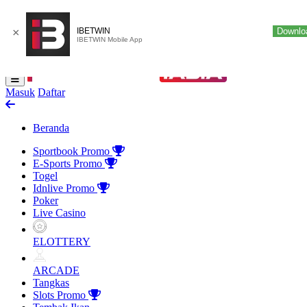
×
IBETWIN
Downlo
IBETWIN Mobile App
Masuk
Daftar
Beranda
Sportbook
Promo
E-Sports
Promo
Togel
Idnlive
Promo
Poker
Live Casino
ELOTTERY
ARCADE
Tangkas
Slots
Promo