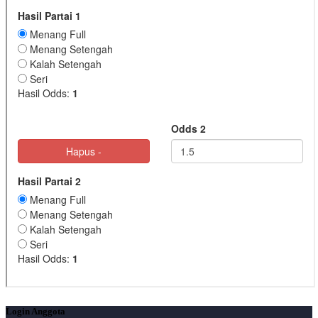
Login Anggota